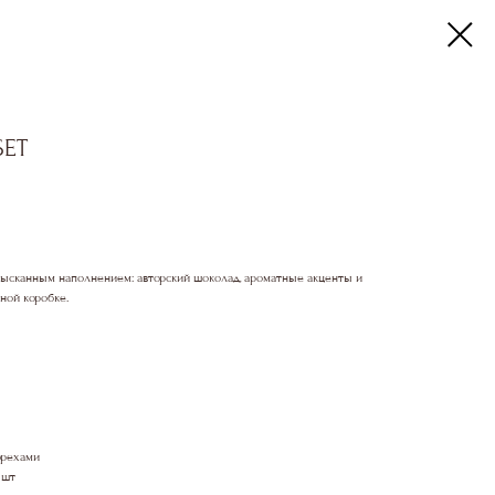
SET
зысканным наполнением: авторский шоколад, ароматные акценты и
ной коробке.
орехами
 шт