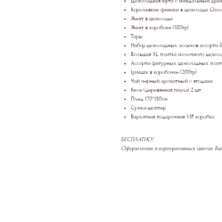
Шоколадная юрта с миндальным дра
Королевкие финики в шоколаде Choc
Жент в шоколаде
Жент в коробоке (180гр)
Тары
Набор шоколадных ассыков ассорти 5
Большая XL плитка молочного шокол
Ассорти фигурных шоколадных плит
Ірімшік
в коробочке (200гр)
Чай черный ароматный с ягодами
Кесе (деревянная пиала) 2 шт
Плед 170*130см
Сумка-шоппер
Бархатная подарочная VIP коробка
БЕСПЛАТНО!
Оформление в корпоративных цветах Ваш