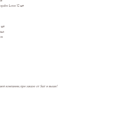
же
opalm Luxe 12 шт
 шт
ада
ок
ей компании, при заказе от 5шт и выше!