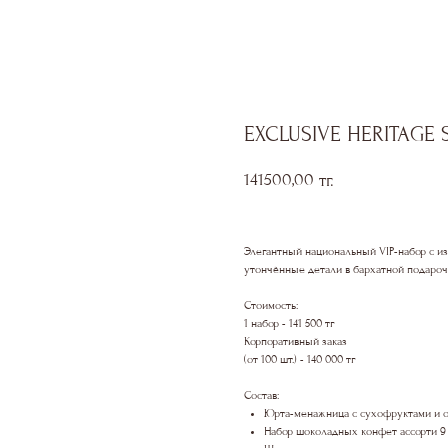
EXCLUSIVE HERITAGE 
141500,00
тг.
Элегантный национальный VIP-набор с и
утончённые детали в бархатной подароч
Стоимость:
1 набор - 141 500 тг
Корпоративный заказ
(от 100 шт.) - 140 000 тг
Состав:
Юрта-менажница с сухофруктами и 
Набор шоколадных конфет ассорти 9